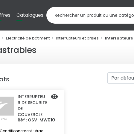
ffres
Catalogues
Electricité de bâtiment
Interrupteurs et prises
Interrupteurs
astrables
tats
INTERRUPTEU
R DE SECURITE
DE
COUVERCLE
Réf : OSV-MW010
Conditionnement : Vrac