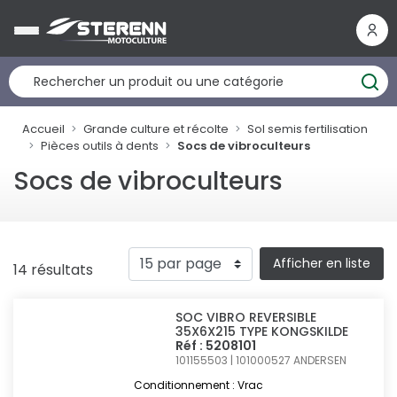
Panneau de gestion des cookies
Accueil
Grande culture et récolte
Sol semis fertilisation
Pièces outils à dents
Socs de vibroculteurs
Socs de vibroculteurs
Afficher en liste
14 résultats
SOC VIBRO REVERSIBLE
35X6X215 TYPE KONGSKILDE
Réf : 5208101
101155503 | 101000527
ANDERSEN
Conditionnement : Vrac