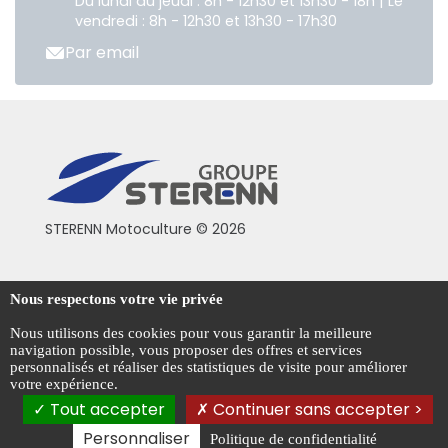
Du lundi au jeudi : 8h - 12h30 et 13h30 - 18h | Le
vendredi : 8h - 12h30 et 13h30 - 17h30
Par email
STERENN Motoculture © 2026
Conditions générales de vente
Nous respectons votre vie privée
Mentions légales
Nous utilisons des cookies pour vous garantir la meilleure
navigation possible, vous proposer des offres et services
Politique de confidentialité
personnalisés et réaliser des statistiques de visite pour améliorer
votre expérience.
Gestion des cookies
Tout accepter
Continuer sans accepter >
Personnaliser
Politique de confidentialité