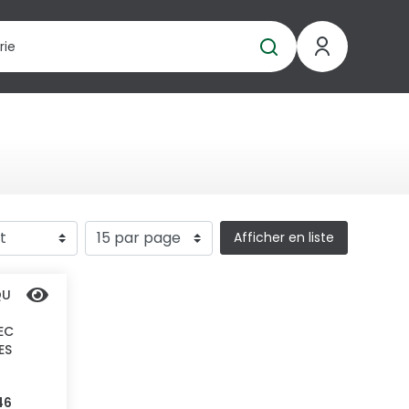
Afficher en liste
QU
EC
ES
46