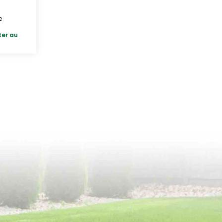
e
ter au