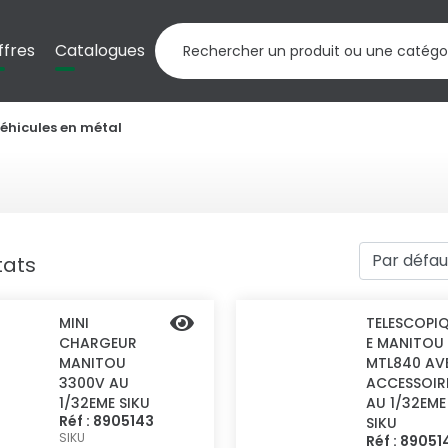
ffres
Catalogues
véhicules en métal
tats
MINI
TELESCOPI
CHARGEUR
E MANITOU
MANITOU
MTL840 AV
3300V AU
ACCESSOIR
1/32EME SIKU
AU 1/32EME
Réf : 8905143
SIKU
SIKU
Réf : 89051