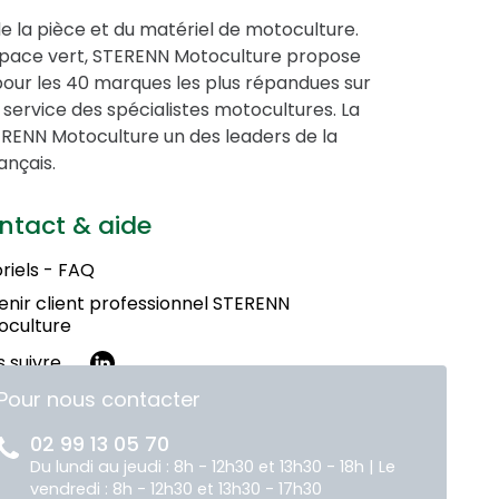
de la pièce et du matériel de motoculture.
espace vert, STERENN Motoculture propose
pour les 40 marques les plus répandues sur
service des spécialistes motocultures. La
STERENN Motoculture un des leaders de la
ançais.
ntact & aide
riels - FAQ
nir client professionnel STERENN
oculture
 suivre
Pour nous contacter
02 99 13 05 70
Du lundi au jeudi : 8h - 12h30 et 13h30 - 18h | Le
vendredi : 8h - 12h30 et 13h30 - 17h30