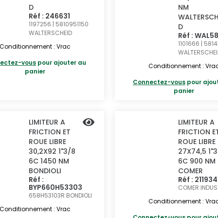
D
NM
Réf : 246631
WALTERSCH
1197256 | 5810951150
D
WALTERSCHEID
Réf : WAL5
1101666 | 581
Conditionnement : Vrac
WALTERSCHEI
ectez-vous
pour ajouter au
Conditionnement : Vra
panier
Connectez-vous
pour ajou
panier
LIMITEUR A
LIMITEUR A
FRICTION ET
FRICTION E
ROUE LIBRE
ROUE LIBRE
30,2X92 1"3/8
27X74,5 1"
6C 1450 NM
6C 900 NM
BONDIOLI
COMER
Réf :
Réf : 211934
BYP660H53303
COMER INDUS
658H53103R
BONDIOLI
Conditionnement : Vra
Conditionnement : Vrac
Connectez-vous
pour ajou