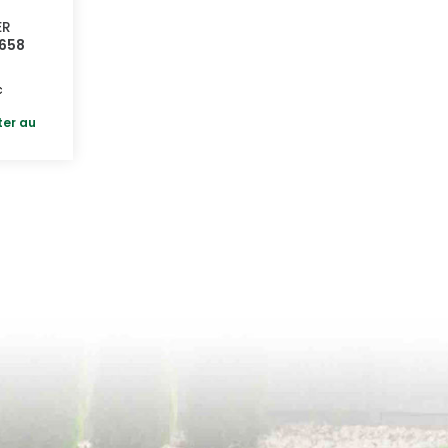
M
ER
2658
c
ter au