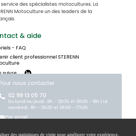
service des spécialistes motocultures. La
STERENN Motoculture un des leaders de la
ançais.
ntact & aide
riels - FAQ
nir client professionnel STERENN
oculture
 suivre
Pour nous contacter
02 99 13 05 70
Du lundi au jeudi : 8h - 12h30 et 13h30 - 18h | Le
vendredi : 8h - 12h30 et 13h30 - 17h30
Par email
liser des statistiques de visite pour améliorer votre expérience.