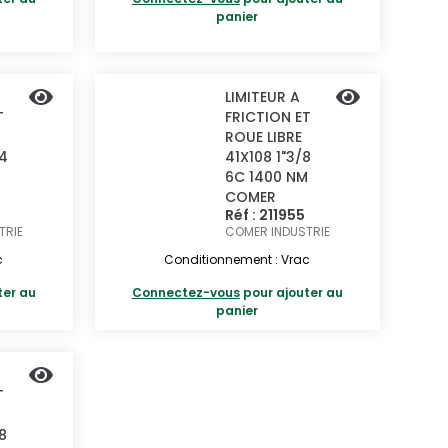
panier
LIMITEUR A
T
FRICTION ET
ROUE LIBRE
/4
41X108 1"3/8
M
6C 1400 NM
COMER
Réf : 211955
TRIE
COMER INDUSTRIE
c
Conditionnement : Vrac
ter au
Connectez-vous
pour ajouter au
panier
T
8