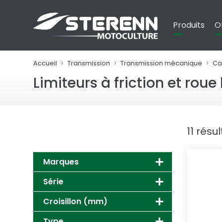
Panneau de gestion des cookies
Produits
O
Accueil
Transmission
Transmission mécanique
Ca
Limiteurs à friction et roue 
11 résu
Marques
Série
Croisillon (mm)
Type