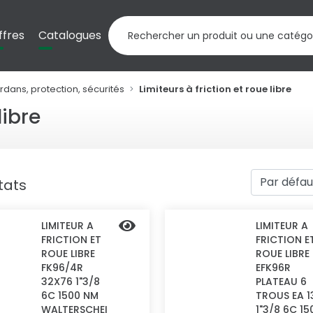
ffres
Catalogues
rdans, protection, sécurités
Limiteurs à friction et roue libre
libre
ltats
LIMITEUR A
LIMITEUR A
FRICTION ET
FRICTION E
ROUE LIBRE
ROUE LIBRE
FK96/4R
EFK96R
32X76 1"3/8
PLATEAU 6
6C 1500 NM
TROUS EA 1
WALTERSCHEI
1"3/8 6C 15