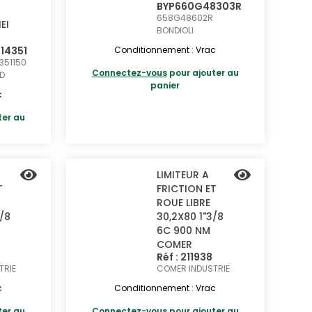
BYP660G48303R
658G48602R
EI
BONDIOLI
814351
Conditionnement : Vrac
4351150
Connectez-vous
pour ajouter au
D
panier
c
ter au
LIMITEUR A
T
FRICTION ET
ROUE LIBRE
3/8
30,2X80 1"3/8
6C 900 NM
COMER
Réf : 211938
TRIE
COMER INDUSTRIE
c
Conditionnement : Vrac
ter au
Connectez-vous
pour ajouter au