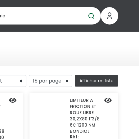
Afficher en liste
LIMITEUR A
T
FRICTION ET
ROUE LIBRE
30,2X80 1"3/8
6C 1200 NM
38
BONDIOLI
Réf :
00