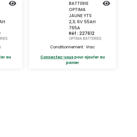
BATTERIE
OPTIMA
JAUNE YTS
8AH
2,1L 6V 55AH
765A
9
Réf : 227612
RIES
OPTIMA BATTERIES
c
Conditionnement : Vrac
ter au
Connectez-vous
pour ajouter au
panier