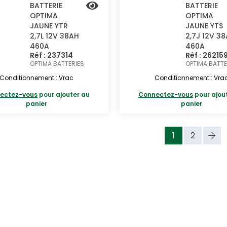
BATTERIE
BATTERIE
OPTIMA
OPTIMA
JAUNE YTR
JAUNE YTS
2,7L 12V 38AH
2,7J 12V 3
460A
460A
Réf : 237314
Réf : 26215
OPTIMA BATTERIES
OPTIMA BATTE
Conditionnement : Vrac
Conditionnement : Vra
ectez-vous
pour ajouter au
Connectez-vous
pour ajou
panier
panier
1
2