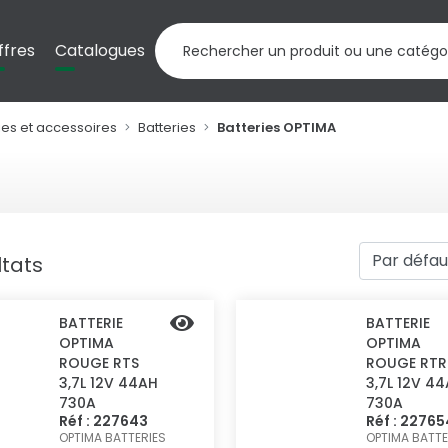
ffres
Catalogues
ies et accessoires
Batteries
Batteries OPTIMA
ltats
BATTERIE
BATTERIE
OPTIMA
OPTIMA
ROUGE RTS
ROUGE RTR
3,7L 12V 44AH
3,7L 12V 4
730A
730A
Réf : 227643
Réf : 22765
OPTIMA BATTERIES
OPTIMA BATTE