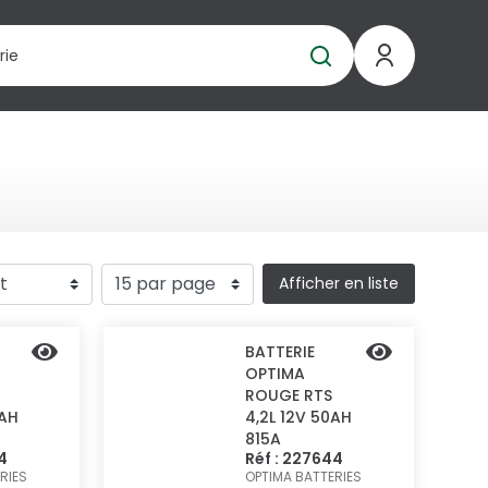
Afficher en liste
BATTERIE
OPTIMA
ROUGE RTS
4AH
4,2L 12V 50AH
815A
4
Réf : 227644
RIES
OPTIMA BATTERIES