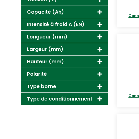
Capacité (Ah)
Conn
Intensité à froid A (EN)
Longueur (mm)
Largeur (mm)
Hauteur (mm)
Polarité
Type borne
Conn
Type de conditionnement