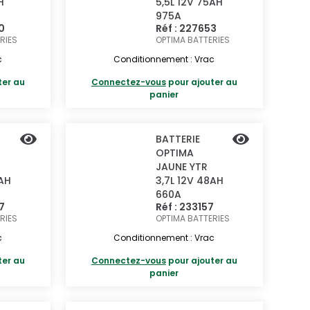
H
5,5L 12V 75AH
975A
0
Réf : 227653
RIES
OPTIMA BATTERIES
c
Conditionnement : Vrac
ter au
Connectez-vous
pour ajouter au
panier
BATTERIE
OPTIMA
JAUNE YTR
5AH
3,7L 12V 48AH
660A
7
Réf : 233157
RIES
OPTIMA BATTERIES
c
Conditionnement : Vrac
ter au
Connectez-vous
pour ajouter au
panier