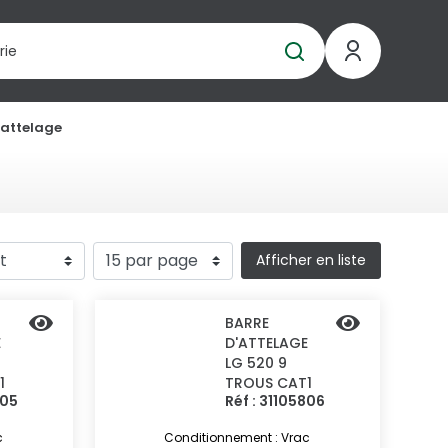
'attelage
Afficher en liste
BARRE
E
D'ATTELAGE
LG 520 9
1
TROUS CAT1
805
Réf : 31105806
c
Conditionnement : Vrac