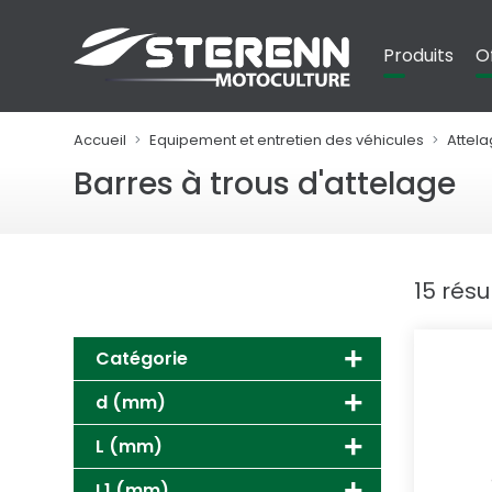
Panneau de gestion des cookies
Produits
O
Accueil
Equipement et entretien des véhicules
Attel
Barres à trous d'attelage
15 résu
Catégorie
d (mm)
L (mm)
L1 (mm)