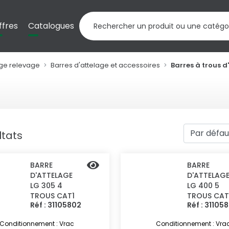
ffres
Catalogues
age relevage
Barres d'attelage et accessoires
Barres à trous d
ltats
BARRE
BARRE
D'ATTELAGE
D'ATTELAG
LG 305 4
LG 400 5
TROUS CAT1
TROUS CAT
Réf : 31105802
Réf : 31105
Conditionnement : Vrac
Conditionnement : Vra