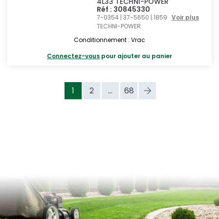
4L33 TECHNI-POWER
Réf : 30845330
7-0354 | 37-5650 | 1859
Voir plus
TECHNI-POWER
Conditionnement : Vrac
Connectez-vous
pour ajouter au panier
1
2
...
68