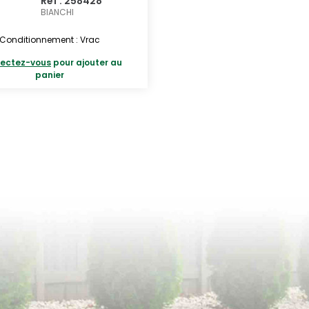
Réf : 258428
BIANCHI
Conditionnement : Vrac
ectez-vous
pour ajouter au
panier