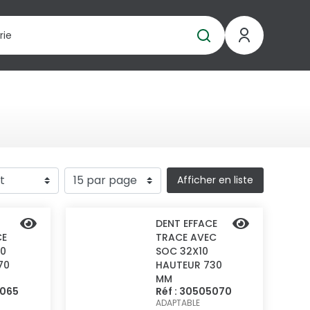
Afficher en liste
DENT EFFACE
CE
TRACE AVEC
10
SOC 32X10
70
HAUTEUR 730
MM
5065
Réf : 30505070
ADAPTABLE