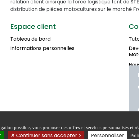
relation client ainsi que la force logistique font de 
distribution de pièces motocultures sur le marché Fr
Espace client
Co
Tableau de bord
Tuto
Informations personnelles
Deve
Mot
Nous
ation possible, vous proposer des offres et services personnalisés et réa
Conditions générales de
Mentions
Poli
r
Continuer sans accepter >
Personnaliser
Poli
vente
légales
conf