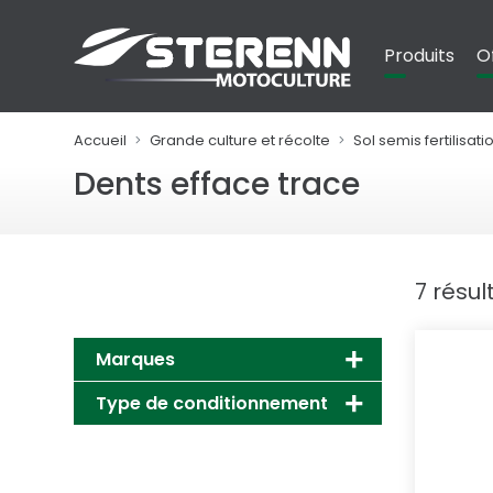
Panneau de gestion des cookies
Produits
O
Accueil
Grande culture et récolte
Sol semis fertilisati
Dents efface trace
7 résul
Marques
Type de conditionnement