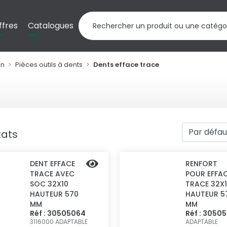
ffres
Catalogues
on
Pièces outils à dents
Dents efface trace
tats
DENT EFFACE
RENFORT
TRACE AVEC
POUR EFFA
SOC 32X10
TRACE 32X
HAUTEUR 570
HAUTEUR 5
MM
MM
Réf : 30505064
Réf : 3050
3116000
ADAPTABLE
ADAPTABLE