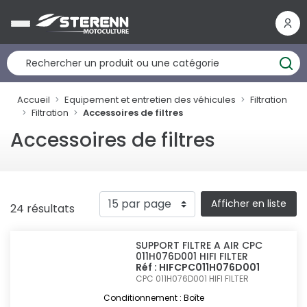
Panneau de gestion des cookies
Accueil
Equipement et entretien des véhicules
Filtration
Filtration
Accessoires de filtres
Accessoires de filtres
Afficher en liste
24 résultats
SUPPORT FILTRE A AIR CPC
011H076D001 HIFI FILTER
Réf : HIFCPC011H076D001
CPC 011H076D001
HIFI FILTER
Conditionnement : Boîte