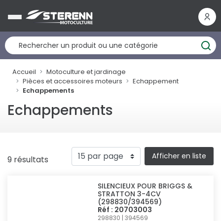
Panneau de gestion des cookies
Accueil
Motoculture et jardinage
Pièces et accessoires moteurs
Echappement
Echappements
Echappements
Afficher en liste
9 résultats
SILENCIEUX POUR BRIGGS &
STRATTON 3-4CV
(298830/394569)
Réf : 20703003
298830 | 394569