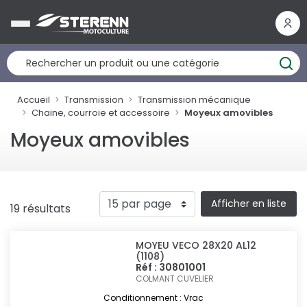
Panneau de gestion des cookies
Accueil
Transmission
Transmission mécanique
Chaine, courroie et accessoire
Moyeux amovibles
Moyeux amovibles
Afficher en liste
19 résultats
MOYEU VECO 28X20 AL12
(1108)
Réf : 30801001
COLMANT CUVELIER
Conditionnement : Vrac