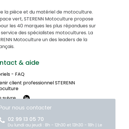
de la pièce et du matériel de motoculture.
espace vert, STERENN Motoculture propose
pour les 40 marques les plus répandues sur
service des spécialistes motocultures. La
STERENN Motoculture un des leaders de la
ançais.
ntact & aide
riels - FAQ
nir client professionnel STERENN
oculture
 suivre
Pour nous contacter
02 99 13 05 70
Du lundi au jeudi : 8h - 12h30 et 13h30 - 18h | Le