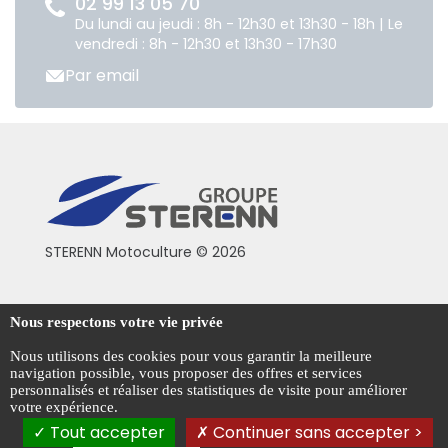
02 99 13 05 70
Du lundi au jeudi : 8h - 12h30 et 13h30 - 18h | Le
vendredi : 8h - 12h30 et 13h30 - 17h30
Par email
STERENN Motoculture © 2026
Conditions générales de vente
Nous respectons votre vie privée
Mentions légales
Nous utilisons des cookies pour vous garantir la meilleure
navigation possible, vous proposer des offres et services
Politique de confidentialité
personnalisés et réaliser des statistiques de visite pour améliorer
votre expérience.
Gestion des cookies
Tout accepter
Continuer sans accepter >