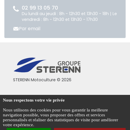
02 99 13 05 70
Du lundi au jeudi : 8h - 12h30 et 13h30 - 18h | Le
vendredi : 8h - 12h30 et 13h30 - 17h30
Par email
STERENN Motoculture © 2026
Conditions générales de vente
Nous respectons votre vie privée
Mentions légales
Nous utilisons des cookies pour vous garantir la meilleure
navigation possible, vous proposer des offres et services
Politique de confidentialité
personnalisés et réaliser des statistiques de visite pour améliorer
votre expérience.
Gestion des cookies