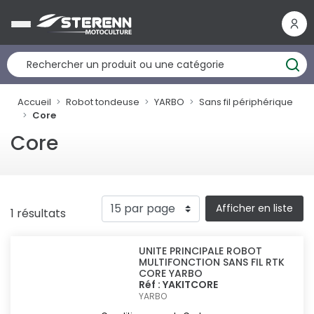
Panneau de gestion des cookies
Accueil
Robot tondeuse
YARBO
Sans fil périphérique
Core
Core
Afficher en liste
1 résultats
UNITE PRINCIPALE ROBOT
MULTIFONCTION SANS FIL RTK
CORE YARBO
Réf : YAKITCORE
YARBO