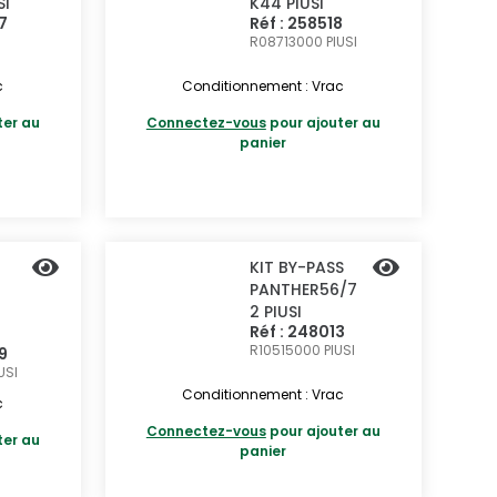
SI
K44 PIUSI
7
Réf : 258518
R08713000
PIUSI
c
Conditionnement : Vrac
ter au
Connectez-vous
pour ajouter au
panier
KIT BY-PASS
PANTHER56/7
2 PIUSI
Réf : 248013
R10515000
PIUSI
9
USI
Conditionnement : Vrac
c
Connectez-vous
pour ajouter au
ter au
panier