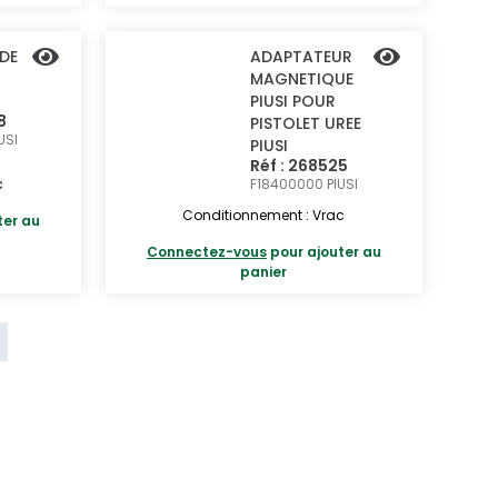
 DE
ADAPTATEUR
MAGNETIQUE
PIUSI POUR
8
PISTOLET UREE
USI
PIUSI
Réf : 268525
c
F18400000
PIUSI
Conditionnement : Vrac
ter au
Connectez-vous
pour ajouter au
panier