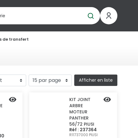
 de transfert
Afficher en liste
KIT JOINT
E
ARBRE
MOTEUR
PANTHER
56/72 PIUSI
Réf : 237364
R11737000
PIUSI
30