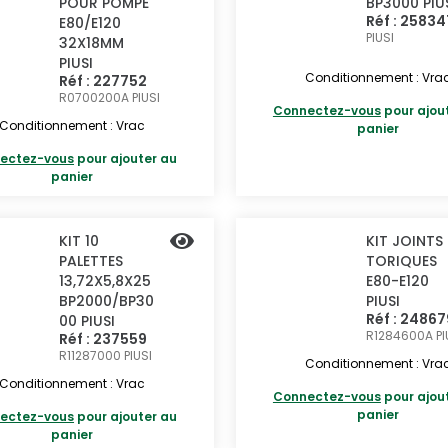
POUR POMPE
BP3000 PIU
Réf : 25834
E80/E120
PIUSI
32X18MM
PIUSI
Conditionnement : Vra
Réf : 227752
R0700200A
PIUSI
Connectez-vous
pour ajou
Conditionnement : Vrac
panier
ectez-vous
pour ajouter au
panier
KIT 10
KIT JOINTS
PALETTES
TORIQUES
13,72X5,8X25
E80-E120
BP2000/BP30
PIUSI
Réf : 24867
00 PIUSI
R1284600A
PI
Réf : 237559
R11287000
PIUSI
Conditionnement : Vra
Conditionnement : Vrac
Connectez-vous
pour ajou
panier
ectez-vous
pour ajouter au
panier