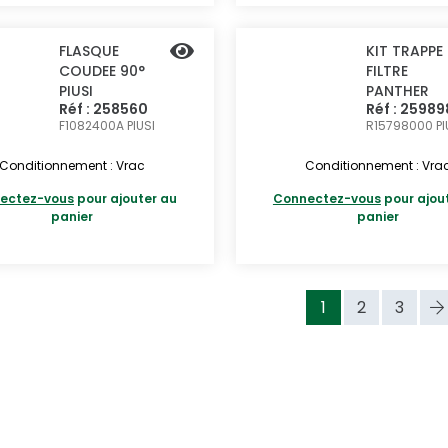
FLASQUE
KIT TRAPPE
COUDEE 90°
FILTRE
PIUSI
PANTHER
Réf : 258560
Réf : 25989
F1082400A
PIUSI
R15798000
PI
Conditionnement : Vrac
Conditionnement : Vra
ectez-vous
pour ajouter au
Connectez-vous
pour ajou
panier
panier
1
2
3