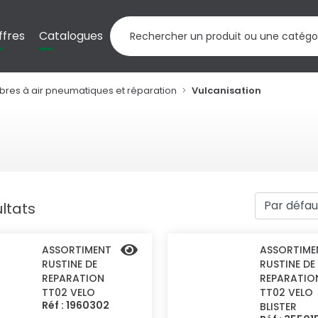
ffres
Catalogues
res à air pneumatiques et réparation
Vulcanisation
ultats
ASSORTIMENT
ASSORTIME
RUSTINE DE
RUSTINE DE
REPARATION
REPARATIO
TT02 VELO
TT02 VELO
Réf : 1960302
BLISTER