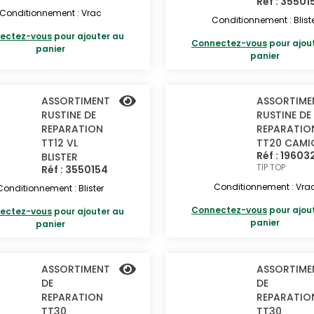
Réf : 35501
Conditionnement : Vrac
Conditionnement : Blist
ectez-vous
pour ajouter au
Connectez-vous
pour ajou
panier
panier
ASSORTIMENT
ASSORTIME
RUSTINE DE
RUSTINE DE
REPARATION
REPARATIO
TT12 VL
TT20 CAMI
Réf : 19603
BLISTER
TIP TOP
Réf : 3550154
Conditionnement : Vra
Conditionnement : Blister
Connectez-vous
pour ajou
ectez-vous
pour ajouter au
panier
panier
ASSORTIMENT
ASSORTIME
DE
DE
REPARATION
REPARATIO
TT30
TT30