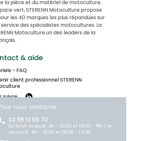
de la pièce et du matériel de motoculture.
espace vert, STERENN Motoculture propose
pour les 40 marques les plus répandues sur
service des spécialistes motocultures. La
STERENN Motoculture un des leaders de la
ançais.
ntact & aide
riels - FAQ
nir client professionnel STERENN
oculture
 suivre
Pour nous contacter
02 99 13 05 70
Du lundi au jeudi : 8h - 12h30 et 13h30 - 18h | Le
vendredi : 8h - 12h30 et 13h30 - 17h30