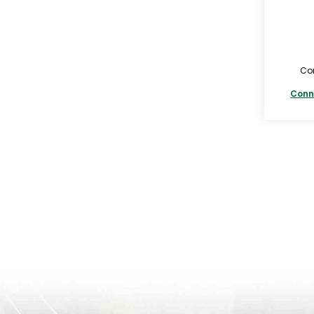
Con
Conn