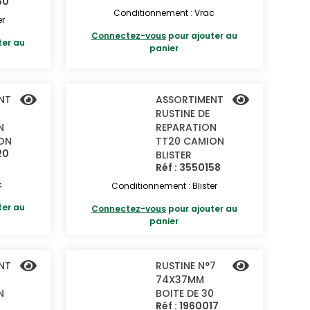
50
Conditionnement : Vrac
er
Connectez-vous
pour ajouter au
ter au
panier
NT
ASSORTIMENT
RUSTINE DE
N
REPARATION
ON
TT20 CAMION
20
BLISTER
Réf : 3550158
c
Conditionnement : Blister
ter au
Connectez-vous
pour ajouter au
panier
NT
RUSTINE N°7
74X37MM
N
BOITE DE 30
Réf : 1960017