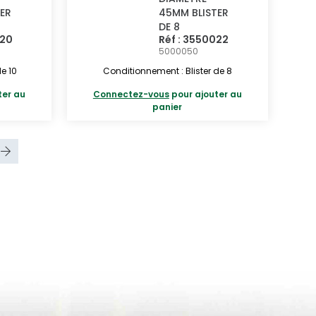
ER
45MM BLISTER
DE 8
020
Réf : 3550022
5000050
e 10
Conditionnement : Blister de 8
ter au
Connectez-vous
pour ajouter au
panier