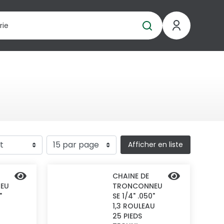
Afficher en liste
CHAINE DE
EU
TRONCONNEU
"
SE 1/4" .050"
1,3 ROULEAU
25 PIEDS