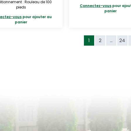
tionnement : Rouleau de 100
Connectez-vous
pour ajou
pieds
panier
ectez-vous
pour ajouter au
panier
1
2
...
24