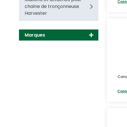
Conn
chaîne de tronçonneuse
Harvester
Marques
Condi
Conn