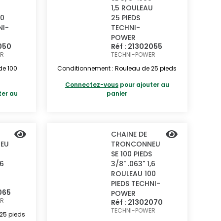
1,5 ROULEAU
00
25 PIEDS
NI-
TECHNI-
POWER
2050
Réf : 21302055
ER
TECHNI-POWER
de 100
Conditionnement : Rouleau de 25 pieds
Connectez-vous
pour ajouter au
ter au
panier
CHAINE DE
EU
TRONCONNEU
SE 100 PIEDS
,6
3/8" .063" 1,6
ROULEAU 100
PIEDS TECHNI-
065
POWER
ER
Réf : 21302070
TECHNI-POWER
25 pieds