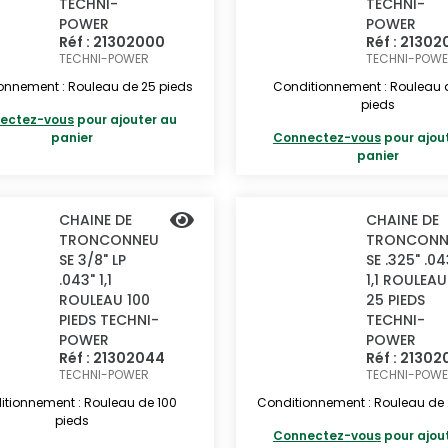
TECHNI-
TECHNI-
POWER
POWER
Réf : 21302000
Réf : 21302
TECHNI-POWER
TECHNI-POW
onnement : Rouleau de 25 pieds
Conditionnement : Rouleau 
pieds
ectez-vous
pour ajouter au
panier
Connectez-vous
pour ajou
panier
CHAINE DE
CHAINE DE
TRONCONNEU
TRONCONN
SE 3/8" LP
SE .325" .04
.043" 1,1
1,1 ROULEAU
ROULEAU 100
25 PIEDS
PIEDS TECHNI-
TECHNI-
POWER
POWER
Réf : 21302044
Réf : 2130
TECHNI-POWER
TECHNI-POW
tionnement : Rouleau de 100
Conditionnement : Rouleau de 
pieds
Connectez-vous
pour ajou