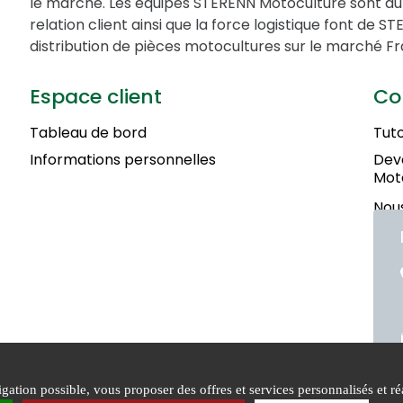
le marché. Les équipes STERENN Motoculture sont au 
relation client ainsi que la force logistique font de 
distribution de pièces motocultures sur le marché Fr
Espace client
Co
Tableau de bord
Tuto
Informations personnelles
Deve
Mot
Nous
ation possible, vous proposer des offres et services personnalisés et réa
Conditions générales de
Mentions
Poli