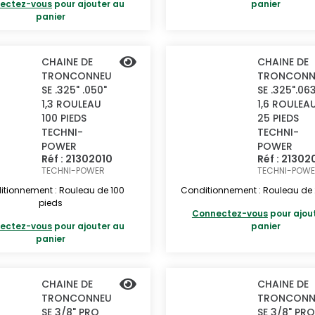
ectez-vous
pour ajouter au
panier
panier
CHAINE DE
CHAINE DE
TRONCONNEU
TRONCONN
SE .325" .050"
SE .325".06
1,3 ROULEAU
1,6 ROULEA
100 PIEDS
25 PIEDS
TECHNI-
TECHNI-
POWER
POWER
Réf : 21302010
Réf : 21302
TECHNI-POWER
TECHNI-POW
tionnement : Rouleau de 100
Conditionnement : Rouleau de 
pieds
Connectez-vous
pour ajou
ectez-vous
pour ajouter au
panier
panier
CHAINE DE
CHAINE DE
TRONCONNEU
TRONCONN
SE 3/8" PRO
SE 3/8" PRO