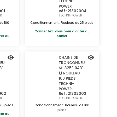
TECHNI-
POWER
001
Réf : 21302004
ER
TECHNI-POWER
de 100
Conditionnement : Rouleau de 25 pieds
Connectez-vous
pour ajouter au
ter au
panier
CHAINE DE
EU
TRONCONNEU
3"
SE .325" .043"
1,1 ROULEAU
100 PIEDS
TECHNI-
POWER
2002
Réf : 21302003
ER
TECHNI-POWER
25 pieds
Conditionnement : Rouleau de 100
pieds
ter au