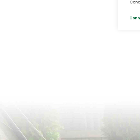
Condi
Conn