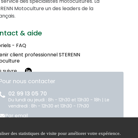
service des spécialistes motocultures. La
STERENN Motoculture un des leaders de la
ançais.
ntact & aide
riels - FAQ
nir client professionnel STERENN
oculture
 suivre
Pour nous contacter
02 99 13 05 70
Du lundi au jeudi : 8h - 12h30 et 13h30 - 18h | Le
vendredi : 8h - 12h30 et 13h30 - 17h30
Par email
liser des statistiques de visite pour améliorer votre expérience.
tique de
Gestion des