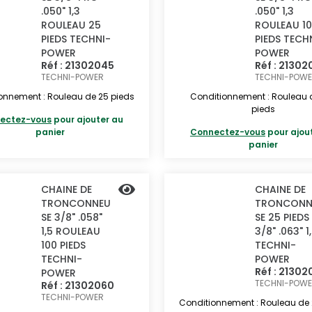
.050" 1,3
.050" 1,3
ROULEAU 25
ROULEAU 1
PIEDS TECHNI-
PIEDS TECH
POWER
POWER
Réf : 21302045
Réf : 2130
TECHNI-POWER
TECHNI-POW
onnement : Rouleau de 25 pieds
Conditionnement : Rouleau 
pieds
ectez-vous
pour ajouter au
panier
Connectez-vous
pour ajou
panier
CHAINE DE
CHAINE DE
TRONCONNEU
TRONCONN
SE 3/8" .058"
SE 25 PIEDS
1,5 ROULEAU
3/8" .063" 1
100 PIEDS
TECHNI-
TECHNI-
POWER
Réf : 21302
POWER
TECHNI-POW
Réf : 21302060
TECHNI-POWER
Conditionnement : Rouleau de 