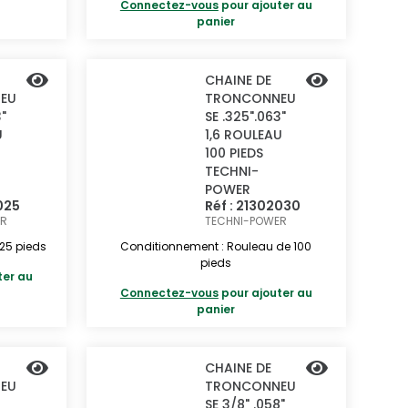
Connectez-vous
pour ajouter au
panier
CHAINE DE
EU
TRONCONNEU
3"
SE .325".063"
U
1,6 ROULEAU
100 PIEDS
TECHNI-
POWER
025
Réf : 21302030
ER
TECHNI-POWER
25 pieds
Conditionnement : Rouleau de 100
pieds
ter au
Connectez-vous
pour ajouter au
panier
CHAINE DE
EU
TRONCONNEU
SE 3/8" .058"